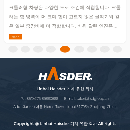
크롤러형 차량은 다양한 도로 조건에 적합합니다. 크롤
러는 힘 영역이 더 크며 힘이 고르지 않은 굴착기와 같
은 일부 중장비에 더 적합합니다. 바퀴 달린 엔진은 크
롤러 유형보다 구동력이 낮습니다. 하지만 바퀴형이 크
더보기 +
롤러보다 비싸고 유지비가 저렴합니다. 어려운 부분은
‹‹
‹
33
34
35
36
37
38
›
기계를 잘 활용하는 방법인 조정입니다. 다양한 작물
조건에 따라 수확기는 항상 사료 공급 깊이를 조정해
야 합니다. 또한, 묘종 속도, 손가락 높이, 팬의 풍량, 먼
지의 위치, 진동판의 기울기 등은 필요에 따라 조정되
Linhai Haisder 기계 유한 회사
어야 합니다. 이건 기술직인데 매 시즌 누적이 잘......
Tel: 86(0)576-85880688 E-mail:
sales@hsdgroup.cn
Add: Xianren 마을, Hetou Town, Linhai 317034, Zhejiang, China
Copyright @ Linhai Haisder 기계 유한 회사 All rights